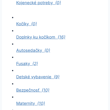
Kojenecké potreby
(0)
Kočíky
(0)
Doplnky ku kočíkom
(16)
Autosedačky
(0)
Fusaky
(2)
Detské vybavenie
(9)
Bezpečnosť
(10)
Maternity
(10)