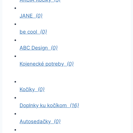
JANE
(0)
be cool
(0)
ABC Design
(0)
Kojenecké potreby
(0)
Kočíky
(0)
Doplnky ku kočíkom
(16)
Autosedačky
(0)