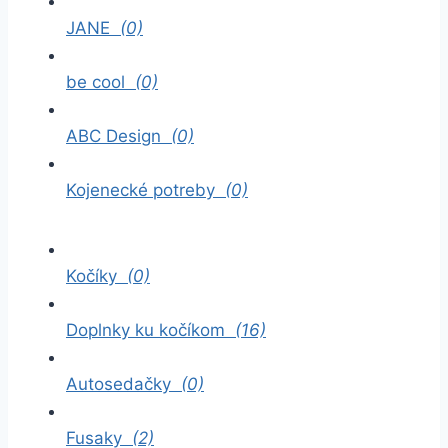
JANE
(0)
be cool
(0)
ABC Design
(0)
Kojenecké potreby
(0)
Kočíky
(0)
Doplnky ku kočíkom
(16)
Autosedačky
(0)
Fusaky
(2)