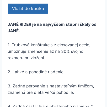
JANÉ RIDER je na najvyššom stupni škály od
JANÉ.
1. Trubková konštrukcia z eloxovanej ocele,
umožňuje zmenšenie až na 30% svojho
rozmeru pri zložení.
2. Ľahké a pohodlné riadenie.
3. Zadné pérovanie s nastaviteľným tlmičom,
znamená pre dieťa veľké pohodlie.
4. Zadná časť v tvare obráteného písmena C