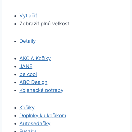
Vytlačiť
Zobraziť plnú veľkosť
Detaily
AKCIA Kočíky
JANE
be cool
ABC Design
Kojenecké potreby
Kočíky
Doplnky ku kočíkom
Autosedačky
Fusaky