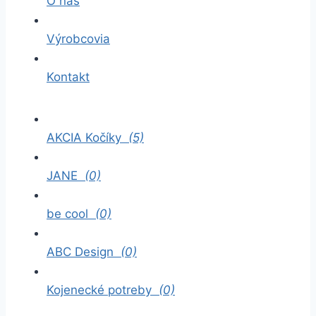
O nás
Výrobcovia
Kontakt
AKCIA Kočíky
(5)
JANE
(0)
be cool
(0)
ABC Design
(0)
Kojenecké potreby
(0)