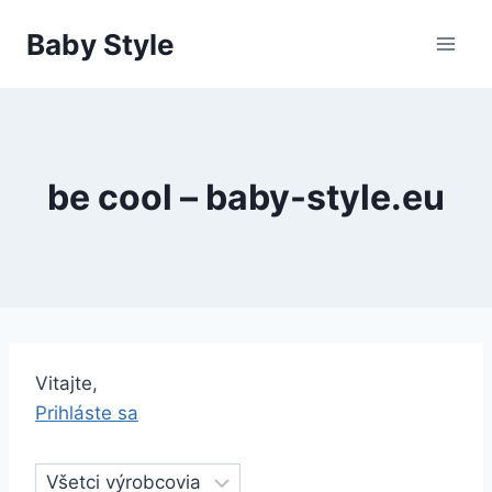
Skip
Baby Style
to
content
be cool – baby-style.eu
Vitajte,
Prihláste sa