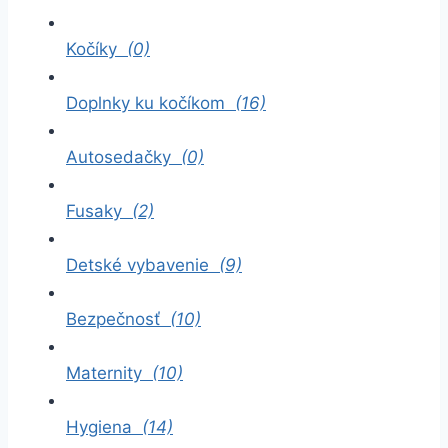
Kočíky
(0)
Doplnky ku kočíkom
(16)
Autosedačky
(0)
Fusaky
(2)
Detské vybavenie
(9)
Bezpečnosť
(10)
Maternity
(10)
Hygiena
(14)