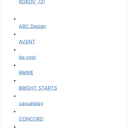
ROKOV
(3)
ABC Design
AVENT
be cool
BMXIE
BRIGHT STARTS
casualplay
CONCORD