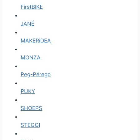
FirstBIKE
JANÉ
MAKERiDEA
MONZA
Peg-Pérego
PUKY
SHOEPS
STEGGI