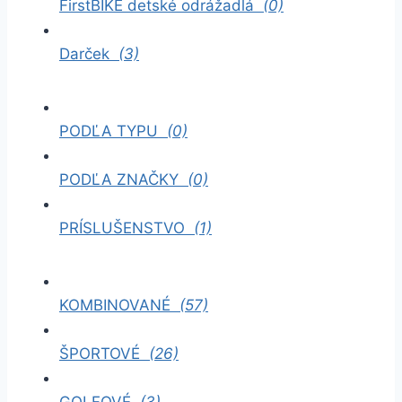
FirstBIKE detské odrážadlá
(0)
Darček
(3)
PODĽA TYPU
(0)
PODĽA ZNAČKY
(0)
PRÍSLUŠENSTVO
(1)
KOMBINOVANÉ
(57)
ŠPORTOVÉ
(26)
GOLFOVÉ
(3)