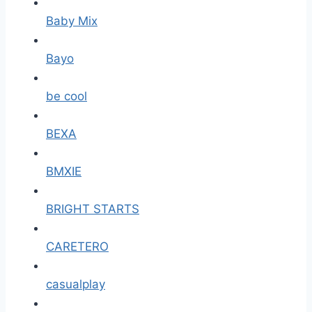
Baby Mix
Bayo
be cool
BEXA
BMXIE
BRIGHT STARTS
CARETERO
casualplay