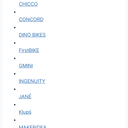
CHICCO
CONCORD
DINO BIKES
FirstBIKE
GMINI
INGENUITY
JANÉ
Klupś
MAKERiDEA