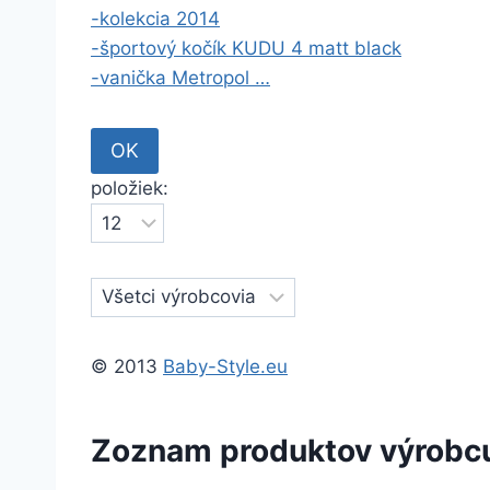
-kolekcia 2014
-športový kočík KUDU 4 matt black
-vanička Metropol …
položiek:
© 2013
Baby-Style.eu
Zoznam produktov výrobcu 