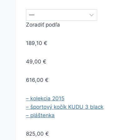
Zoradiť podľa
189,10 €
49,00 €
616,00 €
– kolekcia 2015
– športový kočík KUDU 3 black
– pláštenka
825,00 €