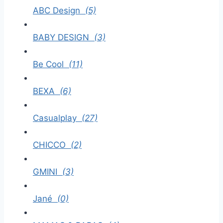
ABC Design
(5)
BABY DESIGN
(3)
Be Cool
(11)
BEXA
(6)
Casualplay
(27)
CHICCO
(2)
GMINI
(3)
Jané
(0)