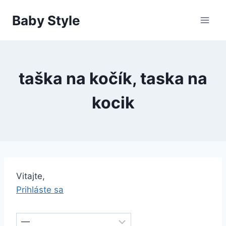
Skip
Baby Style
to
content
taška na kočík, taska na
kocik
Vitajte,
Prihláste sa