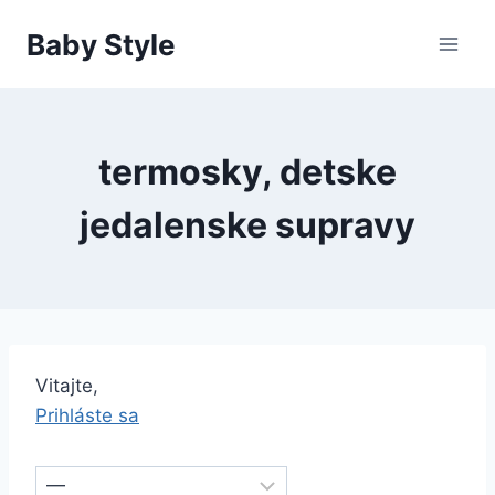
Skip
Baby Style
to
content
termosky, detske
jedalenske supravy
Vitajte,
Prihláste sa