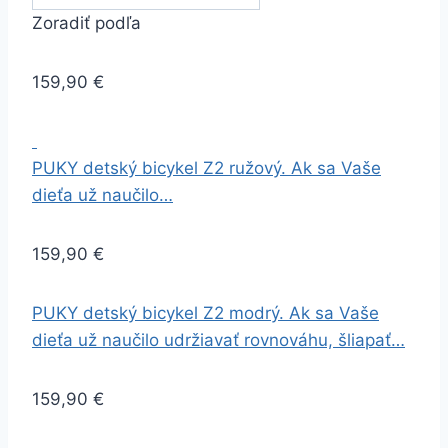
Zoradiť podľa
159,90 €
PUKY detský bicykel Z2 ružový. Ak sa Vaše
dieťa už naučilo…
159,90 €
PUKY detský bicykel Z2 modrý. Ak sa Vaše
dieťa už naučilo udržiavať rovnováhu, šliapať…
159,90 €