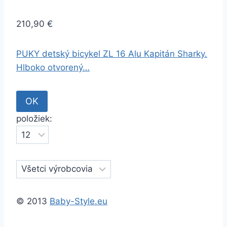
210,90 €
PUKY detský bicykel ZL 16 Alu Kapitán Sharky.
Hlboko otvorený…
položiek:
© 2013
Baby-Style.eu